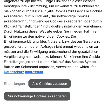
Wenn Sie uns per Kontaktformular oder per
Angebote zu optimieren. Einige Funktionen dieser Website
Vorbestellungsformular Anfragen zukommen lassen,
benötigen Ihre Zustimmung, um einwandfrei zu funktionieren.
Sie können durch Klick auf „Alle Cookies zulassen“ alle Cookies
werden Ihre Angaben aus dem Formular inklusive der
akzeptieren, durch Klick auf „Nur notwendige Cookies
von Ihnen dort angegebenen Kontaktdaten zwecks
akzeptieren“ nur notwendige Cookies akzeptieren, oder durch
Bearbeitung der Anfragen/Vorbestellung für den Fall
Klick auf "Einstellungen" individuelle Einstellungen vornehmen.
von Anschlussfragen bei uns gespeichert. Diese
Durch Nutzung dieser Website geben Sie in jedem Fall Ihre
Daten geben wir nicht ohne Ihre Einwilligung weiter.
Einwilligung zu den notwendigen Cookies. Die
Einwilligungserklärung (des Nutzers, bzw. dessen Gerät) wird
Einsatz von Buchstaben-CAPTCHA „captcha-image“
gespeichert, um deren Abfrage nicht erneut wiederholen zu
Zum Schutz Ihrer Anfragen/Vorbestellungen über das
müssen und die Einwilligung entsprechend der gesetzlichen
Internetformular verwenden wir den Dienst
Verpflichtung nachweisen zu können. Sie können Ihre Cookie
Einstellungen jederzeit durch Klick auf das Schloss Symbol
Buchstaben-CAPTCHA des Unternehmens BCF GmbH
Button am Seitenrand anpassen, verwalten und widerrufen.
(
https://www.b-cf.de/
). Die Abfrage dient der
Datenschutz
Impressum
Unterscheidung, ob die Eingabe durch einen
Menschen oder missbräuchlich durch automatisierte,
Einstellungen
Alle Cookies zulassen
maschinelle Verarbeitung (Bots) erfolgt. Das CAPTCHA
verwendet keine Cookies.
Nur notwendige Cookies akzeptieren
Cookie Zustimmung