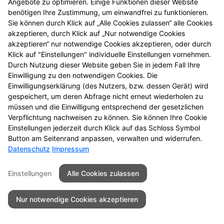
Wenn Sie uns per Kontaktformular oder per
Angebote zu optimieren. Einige Funktionen dieser Website
Vorbestellungsformular Anfragen zukommen lassen,
benötigen Ihre Zustimmung, um einwandfrei zu funktionieren.
Sie können durch Klick auf „Alle Cookies zulassen“ alle Cookies
werden Ihre Angaben aus dem Formular inklusive der
akzeptieren, durch Klick auf „Nur notwendige Cookies
von Ihnen dort angegebenen Kontaktdaten zwecks
akzeptieren“ nur notwendige Cookies akzeptieren, oder durch
Bearbeitung der Anfragen/Vorbestellung für den Fall
Klick auf "Einstellungen" individuelle Einstellungen vornehmen.
von Anschlussfragen bei uns gespeichert. Diese
Durch Nutzung dieser Website geben Sie in jedem Fall Ihre
Daten geben wir nicht ohne Ihre Einwilligung weiter.
Einwilligung zu den notwendigen Cookies. Die
Einwilligungserklärung (des Nutzers, bzw. dessen Gerät) wird
Einsatz von Buchstaben-CAPTCHA „captcha-image“
gespeichert, um deren Abfrage nicht erneut wiederholen zu
Zum Schutz Ihrer Anfragen/Vorbestellungen über das
müssen und die Einwilligung entsprechend der gesetzlichen
Internetformular verwenden wir den Dienst
Verpflichtung nachweisen zu können. Sie können Ihre Cookie
Einstellungen jederzeit durch Klick auf das Schloss Symbol
Buchstaben-CAPTCHA des Unternehmens BCF GmbH
Button am Seitenrand anpassen, verwalten und widerrufen.
(
https://www.b-cf.de/
). Die Abfrage dient der
Datenschutz
Impressum
Unterscheidung, ob die Eingabe durch einen
Menschen oder missbräuchlich durch automatisierte,
Einstellungen
Alle Cookies zulassen
maschinelle Verarbeitung (Bots) erfolgt. Das CAPTCHA
verwendet keine Cookies.
Nur notwendige Cookies akzeptieren
Cookie Zustimmung