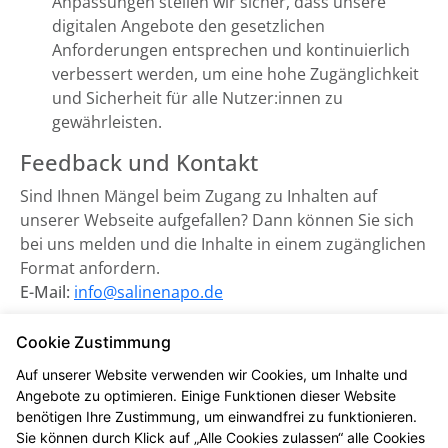
Anpassungen stellen wir sicher, dass unsere
digitalen Angebote den gesetzlichen
Anforderungen entsprechen und kontinuierlich
verbessert werden, um eine hohe Zugänglichkeit
und Sicherheit für alle Nutzer:innen zu
gewährleisten.
Feedback und Kontakt
Sind Ihnen Mängel beim Zugang zu Inhalten auf
unserer Webseite aufgefallen? Dann können Sie sich
bei uns melden und die Inhalte in einem zugänglichen
Format anfordern.
E-Mail:
info@salinenapo.de
Zuständige Marktüberwachungsbehörde:
Cookie Zustimmung
Marktüberwachungsstelle der Länder für die
Auf unserer Website verwenden wir Cookies, um Inhalte und
Barrierefreiheit von Produkten und Dienstleistungen
Angebote zu optimieren. Einige Funktionen dieser Website
(MLBF) in Magdeburg, Sachsen-Anhalt.
benötigen Ihre Zustimmung, um einwandfrei zu funktionieren.
Sie können durch Klick auf „Alle Cookies zulassen“ alle Cookies