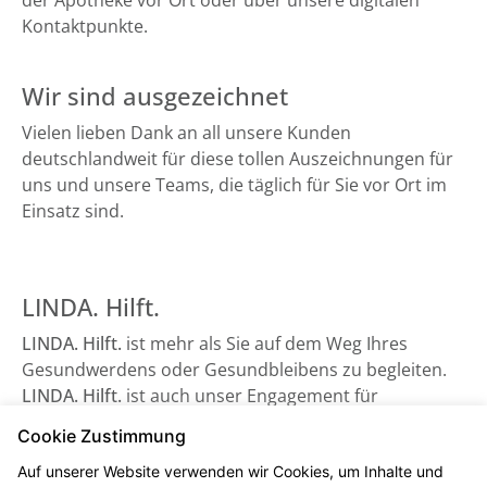
der Apotheke vor Ort oder über unsere digitalen
Kontaktpunkte.
Wir sind ausgezeichnet
Vielen lieben Dank an all unsere Kunden
deutschlandweit für diese tollen Auszeichnungen für
uns und unsere Teams, die täglich für Sie vor Ort im
Einsatz sind.
LINDA. Hilft.
LINDA. Hilft.
ist mehr als Sie auf dem Weg Ihres
Gesundwerdens oder Gesundbleibens zu begleiten.
LINDA. Hilft.
ist auch unser Engagement für
Gesundheitsorganisationen, die auf Unterstützung
Cookie Zustimmung
angewiesen sind - sowie beispielsweise der
Auf unserer Website verwenden wir Cookies, um Inhalte und
Bundesverband Kinderhospiz e. V. Schauen Sie gerne